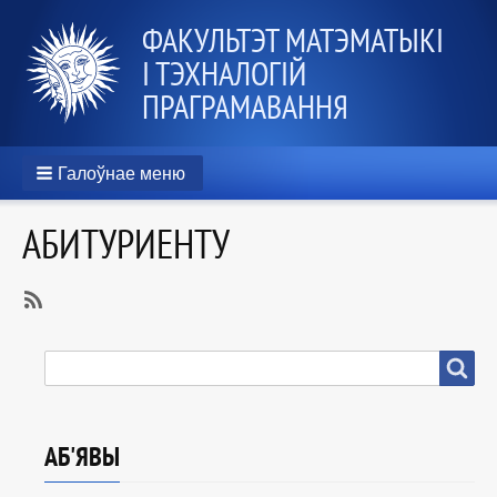
ФАКУЛЬТЭТ МАТЭМАТЫКІ
І ТЭХНАЛОГІЙ
ПРАГРАМАВАННЯ
Галоўнае меню
АБИТУРИЕНТУ
SubscribeSubscribe
to
ПОШУК
Пошук
Абитуриенту
АБ'ЯВЫ