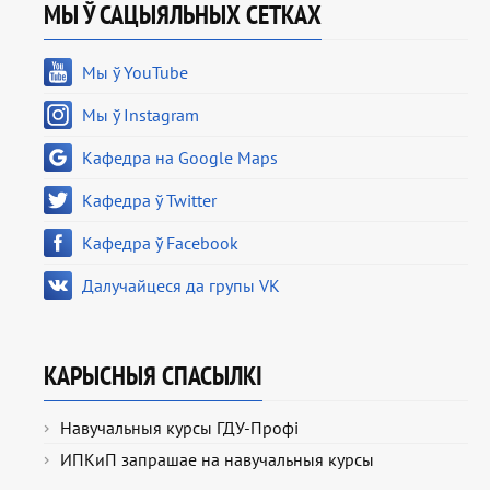
МЫ Ў САЦЫЯЛЬНЫХ СЕТКАХ
Мы ў YouTube
Мы ў Instagram
Кафедра на Google Maps
Кафедра ў Twitter
Кафедра ў Facebook
Далучайцеся да групы VK
КАРЫСНЫЯ СПАСЫЛКІ
Навучальныя курсы ГДУ-Профі
ИПКиП запрашае на навучальныя курсы