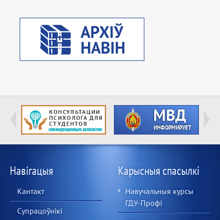
Навігацыя
Карысныя спасылкі
Кантакт
Навучальныя курсы
ГДУ-Профі
Супрацоўнікі