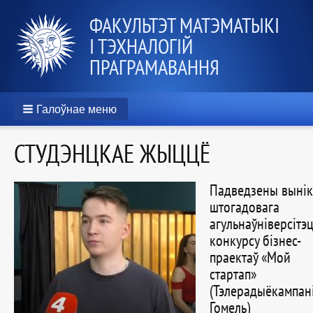
ФАКУЛЬТЭТ МАТЭМАТЫКІ
І ТЭХНАЛОГІЙ
ПРАГРАМАВАННЯ
Галоўнае меню
СТУДЭНЦКАЕ ЖЫЦЦЁ
Падведзены вынікі
штогадовага
агульнаўніверсітэ
конкурсу бізнес-
праектаў «Мой
стартап»
(Тэлерадыёкампан
Гомель)