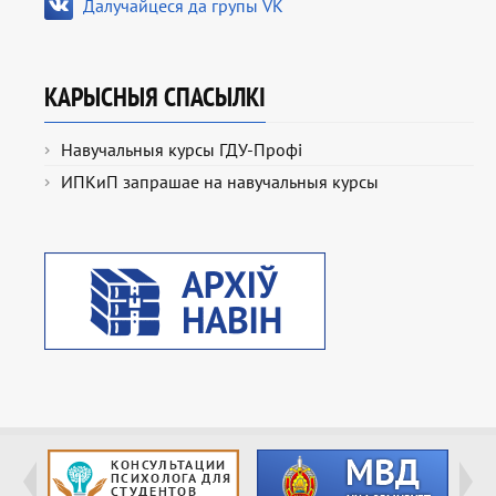
Далучайцеся да групы VK
КАРЫСНЫЯ СПАСЫЛКІ
Навучальныя курсы ГДУ-Профі
ИПКиП запрашае на навучальныя курсы