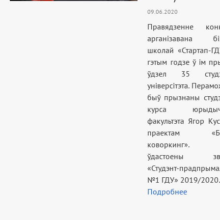
09.06.2020
Правядзенне конк
арганізавана біз
школай «Стартап-ГД
гэтым годзе ў ім пр
ўдзел 35 студэ
універсітэта. Перам
быў прызнаны студ
курса юрыдыч
факультэта Ягор Кус
праектам «Бь
коворкинг».
ўдастоены зв
«Студэнт-прадпрыма
№1 ГДУ» 2019/202
Подробнее