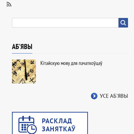
SubscribeSubscribe
to
ПОШУК
Пошук
Студэнцкае
жыццё
АБ'ЯВЫ
Кітайскую мову для пачаткоўцаў
УСЕ АБ'ЯВЫ