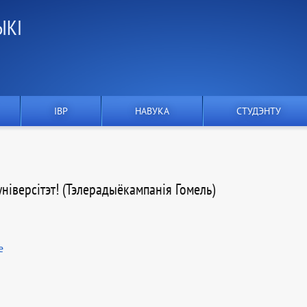
ЫКІ
IВР
НАВУКА
СТУДЭНТУ
універсітэт! (Тэлерадыёкампанія Гомель)
е