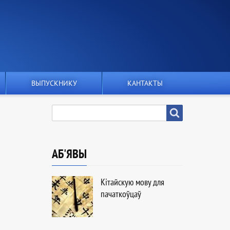
ВЫПУСКНИКУ
КАНТАКТЫ
ПОШУК
Пошук
АБ'ЯВЫ
Кітайскую мову для
пачаткоўцаў