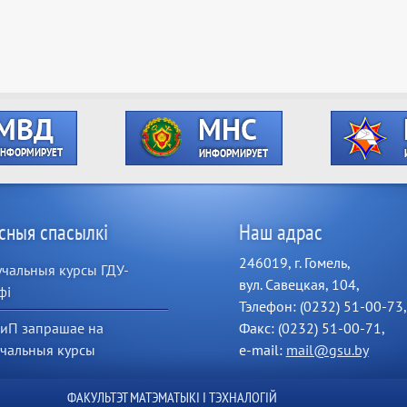
сныя спасылкі
Наш адрас
246019, г. Гомель,
чальныя курсы ГДУ-
вул. Савецкая, 104,
фі
Тэлефон: (0232) 51-00-73,
иП запрашае на
Факс: (0232) 51-00-71,
учальныя курсы
e-mail:
mail@gsu.by
ФАКУЛЬТЭТ МАТЭМАТЫКІ І ТЭХНАЛОГІЙ