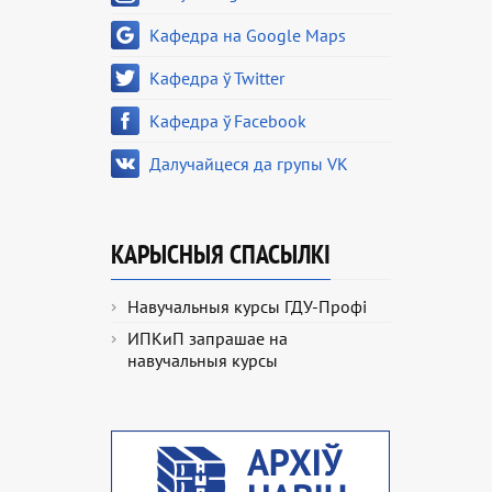
Кафедра на Google Maps
Кафедра ў Twitter
Кафедра ў Facebook
Далучайцеся да групы VK
КАРЫСНЫЯ СПАСЫЛКІ
Навучальныя курсы ГДУ-Профі
ИПКиП запрашае на
навучальныя курсы