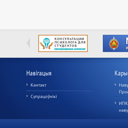
Навігацыя
Кары
Кантакт
Наву
Про
Супрацоўнікі
ИПК
нав