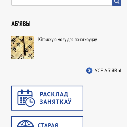
ПОШУК
Пошук
АБ'ЯВЫ
Кітайскую мову для пачаткоўцаў
УСЕ АБ'ЯВЫ