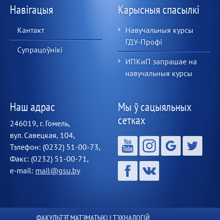
Навігацыя
Карысныя спасылкі
Кантакт
Навучальныя курсы
ГДУ-Профі
Супрацоўнікі
ИПКиП запрашае на
навучальныя курсы
Наш адрас
Мы ў сацыяльных
сетках
246019, г. Гомель,
вул. Савецкая, 104,
Тэлефон: (0232) 51-00-73,
Факс: (0232) 51-00-71,
e-mail:
mail@gsu.by
ФАКУЛЬТЭТ МАТЭМАТЫКІ І ТЭХНАЛОГІЙ