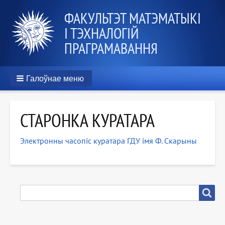
ФАКУЛЬТЭТ МАТЭМАТЫКІ
І ТЭХНАЛОГІЙ
ПРАГРАМАВАННЯ
Галоўнае меню
СТАРОНКА КУРАТАРА
Электронны часопіс куратара ГДУ імя Ф. Скарыны
ПОШУК
Пошук