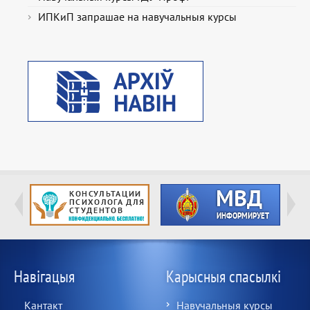
ИПКиП запрашае на навучальныя курсы
Навігацыя
Карысныя спасылкі
Кантакт
Навучальныя курсы