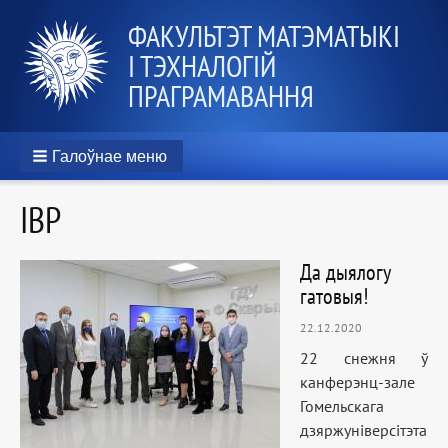
ФАКУЛЬТЭТ МАТЭМАТЫКІ
І ТЭХНАЛОГІЙ
ПРАГРАМАВАННЯ
Галоўнае меню
IВР
Да дыялогу
гатовыя!
22.12.2020
22 снежня ў
канферэнц-зале
Гомельскага
дзяржуніверсітэта