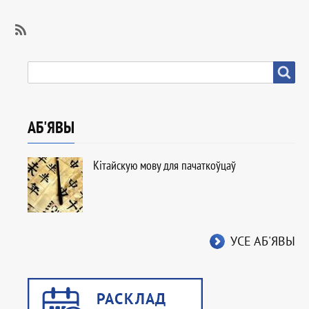
SubscribeSubscribe
to
ПОШУК
Пошук
IВР
АБ'ЯВЫ
Кітайскую мову для пачаткоўцаў
УСЕ АБ'ЯВЫ