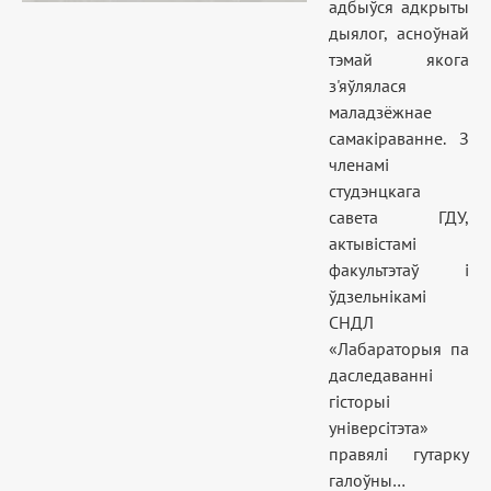
адбыўся адкрыты
дыялог, асноўнай
тэмай якога
з'яўлялася
маладзёжнае
самакіраванне. З
членамі
студэнцкага
савета ГДУ,
актывістамі
факультэтаў і
ўдзельнікамі
СНДЛ
«Лабараторыя па
даследаванні
гісторыі
універсітэта»
правялі гутарку
галоўны…