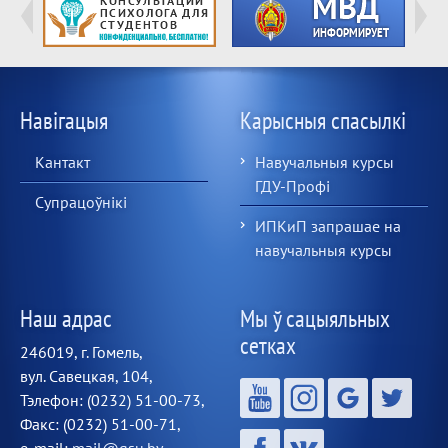
Навігацыя
Карысныя спасылкі
Кантакт
Навучальныя курсы
ГДУ-Профі
Супрацоўнікі
ИПКиП запрашае на
навучальныя курсы
Наш адрас
Мы ў сацыяльных
сетках
246019, г. Гомель,
вул. Савецкая, 104,
Тэлефон: (0232) 51-00-73,
Факс: (0232) 51-00-71,