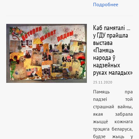
Подробнее
Каб памяталі ...
у ГДУ прайшла
выстава
«Памяць
народа ў
надзейных
руках маладых»
25.11.2020
Памяць пра
падзеі той
страшнай вайны,
якая забрала
жыццё кожнага
трэцяга беларуса,
будзе жыць у