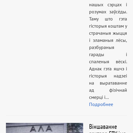
нашых сэрцах і
розумах заўсёды.
Таму што гэта
гісторыя коштам у
страчаныя жыцця
і зламаныя лёсы,
разбураныя
гарады і
спаленыя вёскі.
Аднак гэта яшчэ і
гісторыя надзеі
на выратаванне
ад фізічнай
смерці і…
Подробнее
Віншаванне