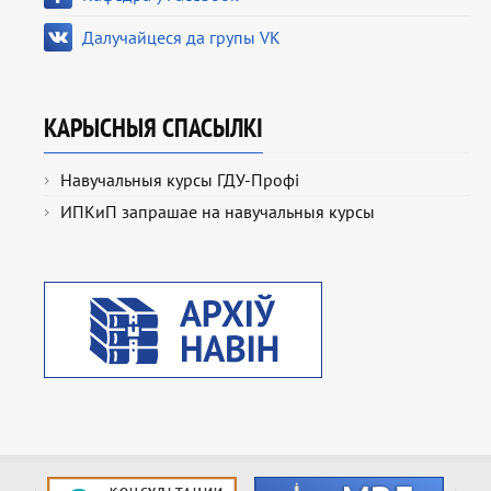
Далучайцеся да групы VK
КАРЫСНЫЯ СПАСЫЛКІ
Навучальныя курсы ГДУ-Профі
ИПКиП запрашае на навучальныя курсы