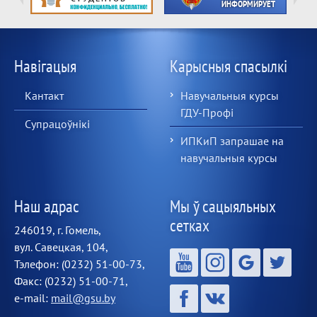
Навігацыя
Карысныя спасылкі
Кантакт
Навучальныя курсы
ГДУ-Профі
Супрацоўнікі
ИПКиП запрашае на
навучальныя курсы
Наш адрас
Мы ў сацыяльных
сетках
246019, г. Гомель,
вул. Савецкая, 104,
Тэлефон: (0232) 51-00-73,
Факс: (0232) 51-00-71,
e-mail:
mail@gsu.by