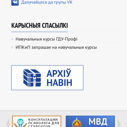
Далучайцеся да групы VK
КАРЫСНЫЯ СПАСЫЛКІ
Навучальныя курсы ГДУ-Профі
ИПКиП запрашае на навучальныя курсы