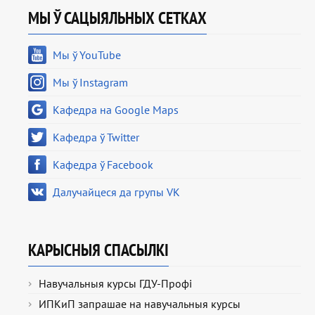
МЫ Ў САЦЫЯЛЬНЫХ СЕТКАХ
Мы ў YouTube
Мы ў Instagram
Кафедра на Google Maps
Кафедра ў Twitter
Кафедра ў Facebook
Далучайцеся да групы VK
КАРЫСНЫЯ СПАСЫЛКІ
Навучальныя курсы ГДУ-Профі
ИПКиП запрашае на навучальныя курсы