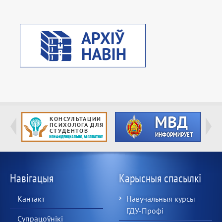
Навігацыя
Карысныя спасылкі
Кантакт
Навучальныя курсы
ГДУ-Профі
Супрацоўнікі