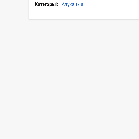
Катэгорыі
Адукацыя