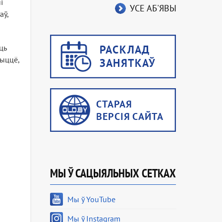
і
УСЕ АБ'ЯВЫ
аў,
ць
жыццё,
МЫ Ў САЦЫЯЛЬНЫХ СЕТКАХ
Мы ў YouTube
Мы ў Instagram