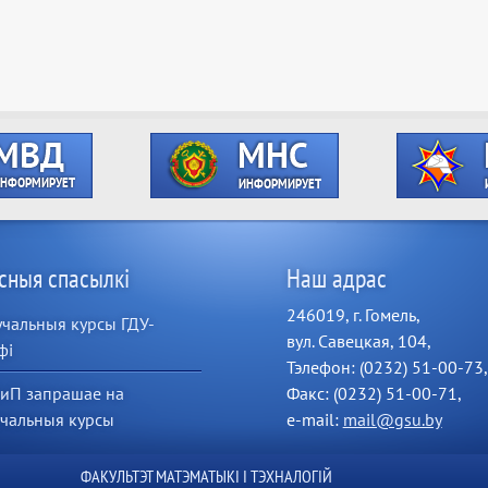
сныя спасылкі
Наш адрас
246019, г. Гомель,
чальныя курсы ГДУ-
вул. Савецкая, 104,
фі
Тэлефон: (0232) 51-00-73,
иП запрашае на
Факс: (0232) 51-00-71,
учальныя курсы
e-mail:
mail@gsu.by
ФАКУЛЬТЭТ МАТЭМАТЫКІ І ТЭХНАЛОГІЙ