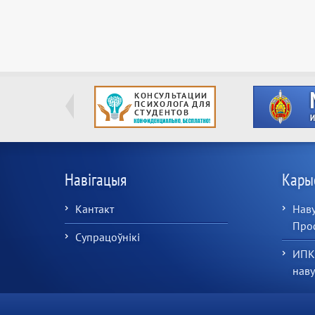
Навігацыя
Кары
Кантакт
Наву
Про
Супрацоўнікі
ИПК
нав