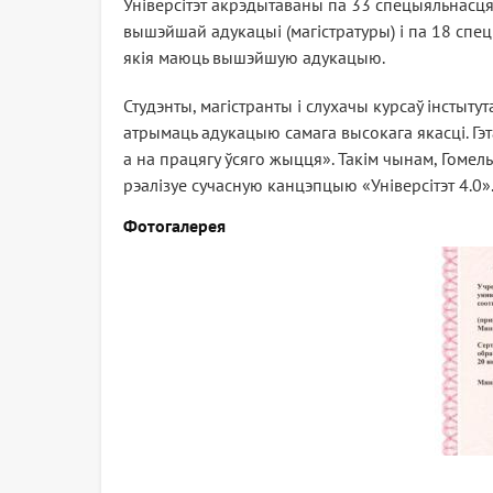
Універсітэт акрэдытаваны па 33 спецыяльнасцях
вышэйшай адукацыі (магістратуры) і па 18 спе
якія маюць вышэйшую адукацыю.
Студэнты, магістранты і слухачы курсаў інстыт
атрымаць адукацыю самага высокага якасці. Гэ
а на працягу ўсяго жыцця». Такім чынам, Гоме
рэалізуе сучасную канцэпцыю «Універсітэт 4.0»
Фотогалерея