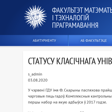
ФАКУЛЬТЭТ МАТЭМАТ
І ТЭХНАЛОГІЙ
ПРАГРАМАВАННЯ
АБИТУРИЕНТУ
АБ ФАКУЛЬТЭЦЕ
СТАТУСУ КЛАСІЧНАГА УН
s_admin
03.08.2020
У чэрвені ГДУ імя Ф. Скарыны паспяхова прай
чарговыя пяць гадоў. Комплексныя кантрольны
першы набор на якую адбыўся ў 2017 годзе.