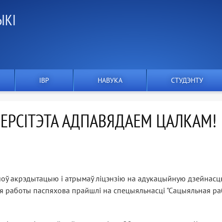
ЫКІ
IВР
НАВУКА
СТУДЭНТУ
ІВЕРСІТЭТА АДПАВЯДАЕМ ЦАЛКАМ!
шоў акрэдытацыю і атрымаў ліцэнзію на адукацыйную дзейнасц
я работы паспяхова прайшлі на спецыяльнасці "Сацыяльная ра