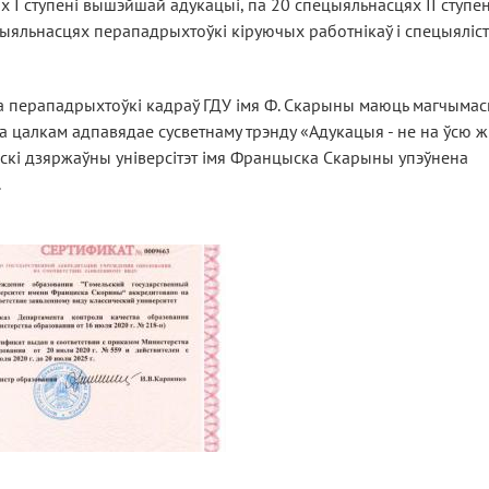
 I ступені вышэйшай адукацыі, па 20 спецыяльнасцях II ступен
цыяльнасцях перападрыхтоўкі кіруючых работнікаў і спецыяліст
ута перападрыхтоўкі кадраў ГДУ імя Ф. Скарыны маюць магчымас
та цалкам адпавядае сусветнаму трэнду «Адукацыя - не на ўсю 
льскі дзяржаўны універсітэт імя Францыска Скарыны упэўнена
.