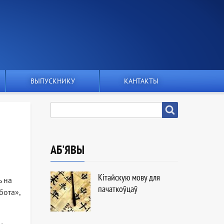
ВЫПУСКНИКУ
КАНТАКТЫ
ПОШУК
Пошук
АБ'ЯВЫ
Кітайскую мову для
ь на
пачаткоўцаў
бота»,