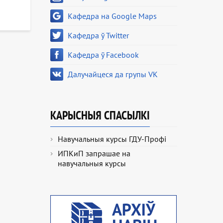
Кафедра на Google Maps
Кафедра ў Twitter
Кафедра ў Facebook
Далучайцеся да групы VK
КАРЫСНЫЯ СПАСЫЛКІ
Навучальныя курсы ГДУ-Профі
ИПКиП запрашае на
навучальныя курсы