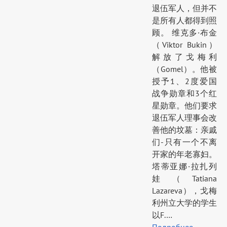
退伍军人，但并不
是所有人都得到照
顾。 维克多·布金
（Viktor Bukin）
解放了戈梅利
（Gomel）。他被
授予1、2度爱国
战争勋章和3个红
星勋章。他们要求
退伍军人理事会改
善他的坟墓：亲戚
们-只有一个不离
开家的年老寡妇。
塔蒂亚娜·拉扎列
娃（Tatiana
Lazareva），戈梅
利州立大学的学生
以F.…