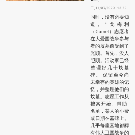
二, 11/03/2020 - 18:22
同时，没有必要知
道。” 戈梅利
（Gomel）志愿者
在大爱国战争参与
者的坟墓前受到了
光顾。首先，没人
照顾。活动家已经
整理好几十块墓
碑。 保留至今尚
未幸存的英雄的记
忆，并整理他们的
坟墓。志愿工作从
搜索开始。帮助-
名单，某人的小费
或日期在墓碑上。
几乎每座墓地都葬
有伟大卫国战争的