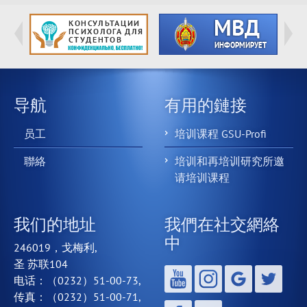
导航
有用的鏈接
员工
培训课程 GSU-Profi
聯絡
培训和再培训研究所邀
请培训课程
我们的地址
我們在社交網絡
中
246019，戈梅利,
圣 苏联104
电话：（0232）51-00-73,
传真：（0232）51-00-71,