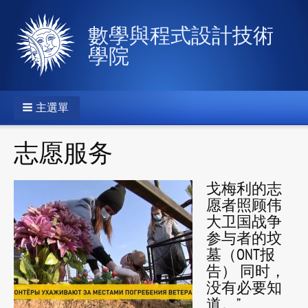
數學與程式設計技術
學院
主選單
志愿服务
戈梅利的志
愿者照顾伟
大卫国战争
参与者的坟
墓（ONT报
告） 同时，
没有必要知
道。”