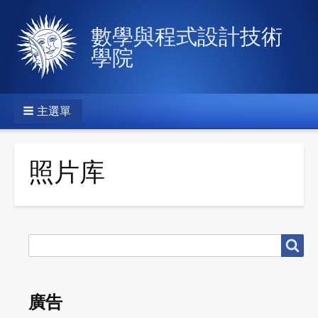
數學與程式設計技術
學院
主選單
照片库
搜
搜尋
尋
廣告