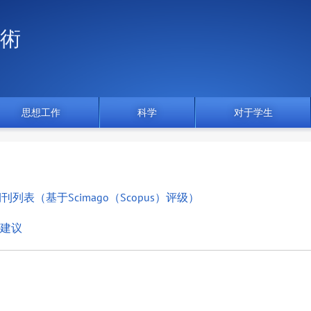
術
思想工作
科学
对于学生
表（基于Scimago（Scopus）评级）
建议