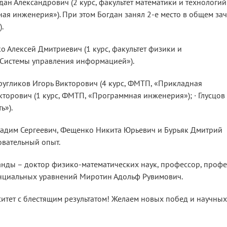
ан Александрович (2 курс, факультет математики и технологий
я инженерия»). При этом Богдан занял 2-е место в общем зач
.
ко Алексей Дмитриевич (1 курс, факультет физики и
«Системы управления информацией»).
Кругликов Игорь Викторович (4 курс, ФМТП, «Прикладная
икторович (1 курс, ФМТП, «Программная инженерия»); · Глусцов
ь»).
Вадим Сергеевич, Фещенко Никита Юрьевич и Бурьяк Дмитрий
вательный опыт.
анды – доктор физико-математических наук, профессор, проф
нциальных уравнений Миротин Адольф Рувимович.
ситет с блестящим результатом! Желаем новых побед и научных