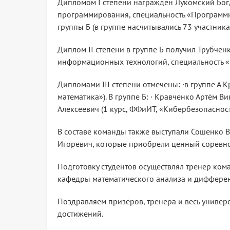
Дипломом I степени награждён Лукомский Богд
программирования, специальность «Программна
группы Б (в группе насчитывались 73 участника)
Диплом II степени в группе Б получил Трубчен
информационных технологий, специальность 
Дипломами III степени отмечены: ·в группе А 
математика»). В группе Б: · Кравченко Артём В
Алексеевич (1 курс, ФФиИТ, «Кибербезопасност
В составе команды также выступали Сошенко 
Игоревич, которые приобрели ценный соревно
Подготовку студентов осуществлял тренер ком
кафедры математического анализа и диффере
Поздравляем призёров, тренера и весь универ
достижений.